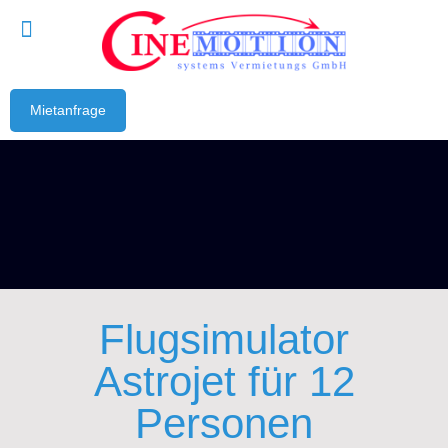
Mietanfrage
Flugsimulator
Astrojet für 12
Personen