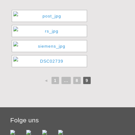
◄
1
...
8
9
Folge uns