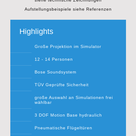
siehe technische Zeichnungen
Aufstellungsbeispiele siehe Referenzen
Highlights
Große Projektion im Simulator
12 - 14 Personen
Bose Soundsystem
TÜV Geprüfte Sicherheit
große Auswahl an Simulationen frei
wählbar
3 DOF Motion Base hydraulich
Pneumatische Flügeltüren